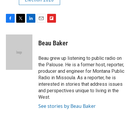
F
T
L
E
F
a
w
i
m
l
c
i
n
a
i
e
t
k
i
p
Beau Baker
b
t
e
l
b
o
e
d
o
o
r
I
a
Beau grew up listening to public radio on
k
n
r
the Palouse. He is a former host, reporter,
d
producer and engineer for Montana Public
Radio in Missoula. As a reporter, he is
interested in stories that address issues
and perspectives unique to living in the
West.
See stories by Beau Baker