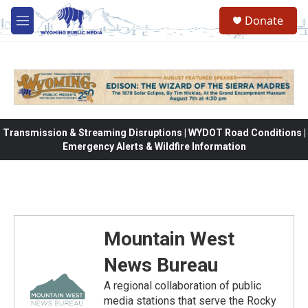
Skip to main content
Donate
M
e
n
u
Transmission & Streaming Disruptions | WYDOT Road Conditions |
Emergency Alerts & Wildfire Information
Mountain West
News Bureau
A regional collaboration of public
media stations that serve the Rocky