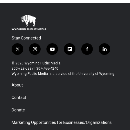
Stay Connected
t
i
y
f
f
l
w
n
o
l
a
i
i
s
u
i
c
n
© 2026 Wyoming Public Media
t
t
t
p
e
k
800-729-5897 | 307-766-4240
t
a
u
b
b
e
Wyoming Public Media is a service of the University of Wyoming
e
g
b
o
o
d
r
r
e
a
o
i
About
a
r
k
n
m
d
Contact
Donate
Marketing Opportunities for Businesses/Organizations