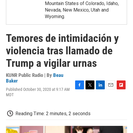
Mountain States of Colorado, Idaho,
Nevada, New Mexico, Utah and
Wyoming.
Temores de intimidación y
violencia tras llamado de
Trump a vigilar urnas
KUNR Public Radio | By
Beau
Baker
Published October 30, 2020 at 9:17 AM
F
T
L
E
F
MDT
a
w
i
m
l
c
i
n
a
i
e
t
k
i
p
b
t
e
l
b
Reading Time: 2 minutes, 2 seconds
o
e
d
o
o
r
I
a
k
n
r